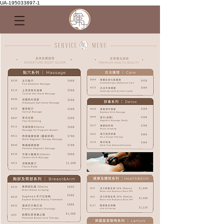
UA-195033897-1