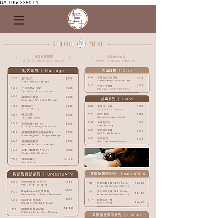
UA-195033897-1