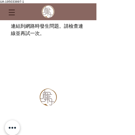
UA-195033897-1
連結到網路時發生問題。請檢查連
線並再試一次。
中環德輔道中19號環球大廈9樓 905A室
旺角彌敦道638-640號東亞銀行大廈8樓全層
荃灣千色匯一期1001
室
銅鑼灣順禧中心19樓全層