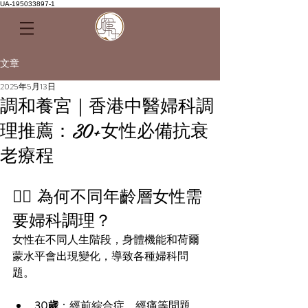
UA-195033897-1
文章
2025年5月13日
調和養宮｜香港中醫婦科調
理推薦：30+女性必備抗衰
老療程
👩‍⚕️ 為何不同年齡層女性需
要婦科調理？
女性在不同人生階段，身體機能和荷爾
蒙水平會出現變化，導致各種婦科問
題。
30歲
：經前綜合症、經痛等問題，