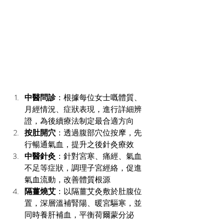
中醫問診
：根據每位女士嘅體質、
月經情況、症狀表現，進行詳細辨
證，為後續療法制定最合適方向
按肚開穴
：透過腹部穴位按摩，先
行暢通氣血，提升之後針灸療效
中醫針灸
：針對宮寒、痛經、氣血
不足等症狀，調理子宮經絡，促進
氣血流動，改善體質根源
隔薑燒艾
：以隔薑艾灸敷於肚腹位
置，深層溫補腎陽、暖宮驅寒，並
同時養肝補血，平衡荷爾蒙分泌