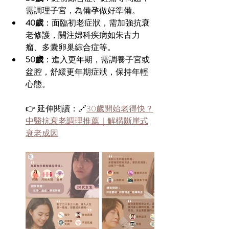
需調理子宮，為備孕做好準備。
40歲
：面臨初老症狀，需加強抗衰
老修護，關注婦科疾病如朱古力
瘤、多囊卵巢綜合症等。
50歲
：進入更年期，需調養子宮或
盆腔，舒緩更年期症狀，保持年輕
心態。
👉 延伸閱讀：🔗
30歲開始老得快？
中醫抗衰老調理推薦｜解構斷崖式
衰老成因