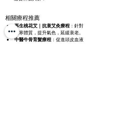
相關療程推薦
再生桃花艾｜抗衰艾灸療程
：針對
虛寒體質，提升氣色，延緩衰老。
中醫牛骨育髮療程
：促進頭皮血液
循環，改善脫髮問題。
中醫抗衰老
中醫暖宮
中醫暖宮
中醫美容
最新文章
查看全部